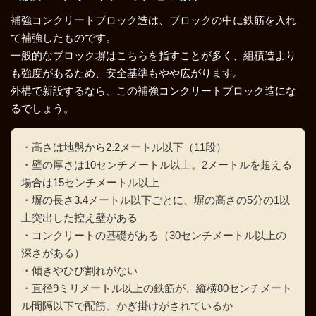
補強コンクリートブロック造は、ブロックの中に鉄筋を入れ
て補強したものです。
一般的なブロック塀はこちらを指すことが多く、組積造より
も強度があるため、安全基準もやや広がります。
外構で新設するなら、この補強コンクリートブロック造にな
るでしょう。
・高さは地盤から2.2メートル以下（11段）
・壁の厚さは10センチメートル以上。2メートルを超える
場合は15センチメートル以上
・塀の長さ3.4メートル以下ごとに、塀の高さの5分の1以
上突出した控え壁がある
・コンクリートの基礎がある（30センチメートル以上の
深さがある）
・傾きやひび割れがない
・直径9ミリメートル以上の鉄筋が、縦横80センチメート
ル間隔以下で配筋、かぎ掛けがされているか