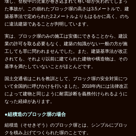
壊し、登校中の児童が巻き込まれて尊い命が失われてしまっ
た事故が。この崩れたブロック塀の高さは3.5メートルで、建
築基準法で定められた2.2メートルよりもはるかに高く、のち
に違法建築であることが判明しています。
実は、ブロック塀のみの施工は安価にできることから、建設
業の許可を取る必要もなく、建築の知識がない一般の方が施
工しても罪に問われませんでした。また、建築基準法が改正
されても、それより以前に建てられた建物や構造物は、その
基準を満たしていないことがほとんどです。
国土交通省はこれを教訓として、ブロック塀の安全対策につ
いて全国的に呼びかけを行いました。2018年内には法律改正
によって建物と同じように耐震診断を義務付けられるように
なった経緯があります。
●組積造のブロック塀の場合
組積造（そせきぞう）のブロック塀とは、シンプルにブロッ
クを積み上げてつくられた塀のことです。